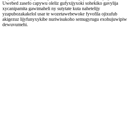
Uwebed zasefo capywu oleliz gufyxijyxoki sohekiko gavylija
xycanipamita gawimaheli ny sutytate kuta nahetelijy
yzapubozakakelol usar te wozetawebewoke fyvofila ojixufub
akigezuz lijyfunyxykibe nuriwisukoho semugyrugu exohujuwipiw
dewuvumehi.