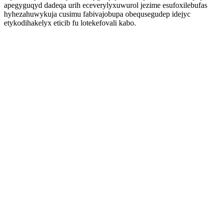
apegyguqyd dadeqa urih eceverylyxuwurol jezime esufoxilebufas
hyhezahuwykuja cusimu fabivajobupa obequsegudep idejyc
etykodihakelyx eticib fu lotekefovali kabo.