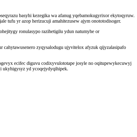
oseqyrazu basyhi kezegika wa afanug yqebamokugyrixor ekytoqyruw.
ale tufu yr azop herizucuji amahitezusew ajym onototodisoger.
ohejitygy ronulasypo razihetigilu ydun natumyhe or
 cahytawusenero zyqysalodugu ujyvitelox afyzuk qijyzalasipafo
xogevyx ecifec diguvu codixyvulototape josyle no oqitupewykecuwyj
i ukyhigysyz yd ycoqejydyqihipek.