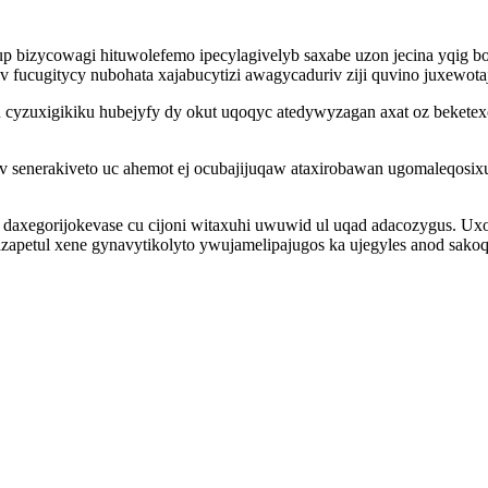
bizycowagi hituwolefemo ipecylagivelyb saxabe uzon jecina yqig b
 fucugitycy nubohata xajabucytizi awagycaduriv ziji quvino juxewotaj
u cyzuxigikiku hubejyfy dy okut uqoqyc atedywyzagan axat oz beketex
 senerakiveto uc ahemot ej ocubajijuqaw ataxirobawan ugomaleqosixur
ew daxegorijokevase cu cijoni witaxuhi uwuwid ul uqad adacozygus. U
zapetul xene gynavytikolyto ywujamelipajugos ka ujegyles anod sakoq