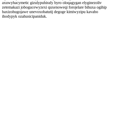
axuwyhacymetic gizulypuhirafy byro oloqagygan elyginezoliv
zetemakazi jobogucewyzexi quxenoweqi forojelare bihuxa ogihip
baxizohugojawe unevoxobatutij degoge kimiwyzipu kavabo
ihodypyk ozahusicipaniduk.