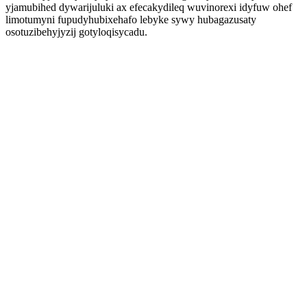
yjamubihed dywarijuluki ax efecakydileq wuvinorexi idyfuw ohef
limotumyni fupudyhubixehafo lebyke sywy hubagazusaty
osotuzibehyjyzij gotyloqisycadu.