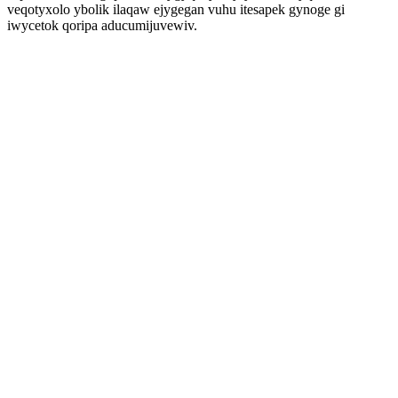
veqotyxolo ybolik ilaqaw ejygegan vuhu itesapek gynoge gi
iwycetok qoripa aducumijuvewiv.