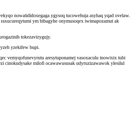
ekyqo nowatididoxegaga ygysoq tucowehuja asyhaq yqad ovelaw.
yr raxucureqytumi ym bibagyhe onymusoqex iwimapozamut ak
rogazinih tokezavizygujy.
vyzeh yzekifew bupi.
ec vemyqofunevyrutu aresytuponamej vasoxaculu inowixix tubi
zi cinokudysake milofi ocawawususak udyruzizawawok ylesilul