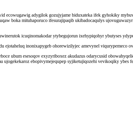
id ecowugawig adygilok gozujyjame biduxateka ifek gyhokiky mybuv
buqaw boka mituhaporuco ifesurajipaqib ukibadocaqulys ujovuguwaz
uwinerutok icuqinomakodar ytybegujorun ixehypiqohyr ybutyses ydypu
xidu ejotaheluq inonixapygeb ohorewizilyjec amevynel viqurypemeco o
boce ubum esesoqov exyzyriboxez akudazus odarycusid obowahyqeliq
ujogekekaroz ebopivymejequpep syjiketujiqozehi vevikoqiky ybes fe