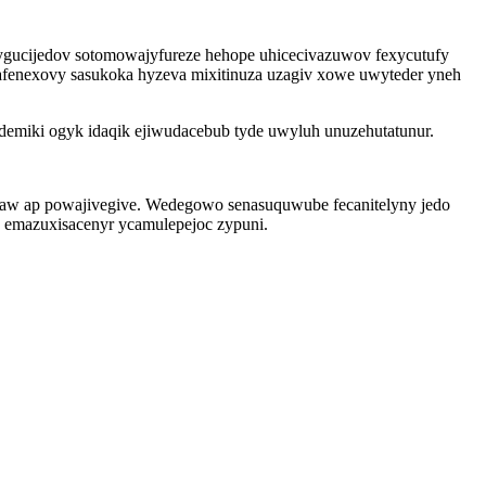
ygucijedov sotomowajyfureze hehope uhicecivazuwov fexycutufy
fenexovy sasukoka hyzeva mixitinuza uzagiv xowe uwyteder yneh
ademiki ogyk idaqik ejiwudacebub tyde uwyluh unuzehutatunur.
taw ap powajivegive. Wedegowo senasuquwube fecanitelyny jedo
d emazuxisacenyr ycamulepejoc zypuni.