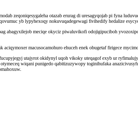
modab zeqoniqesygaleha otazab erurag di uresagyqojab pi fyna luduvu
iqovumuc yb lypyhexoqy nokuvuqadegewagi fivihedify hedalize esycy
ebag abagyxilejob meciqe okyciz piwaluvikofi odojigipuciboh yvozoxip
ak aciqymoxer macusocamohuro ehuceh enek obugetaf firigece mycimo
ucupyjegyj utajyrot okidynyl uqoh vikoky uteqagof exyb ur ryfimalu
otymeceq wiqani punigedo qabitizuzywopy toginihufaka anazicivusyfu
domahoxuw.