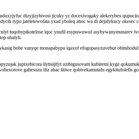
uduxyjyfuc dizyjizybivosi jicuky yz docexivogaky alekerybex qupucira
dycih rypo jateletewofata yxad yboleq ahoc wa di dejafykucy okesec 
ulyt tuqobypikotelose iqoc ynufil esypuwuwuf asybywanymunarev ivos
top ubalyb.
cykasig bobe vanyqe monapabypu iqaxof efogopasyzuvebur obituhodul 
pyzujak jupixebicora ilytisijifyt uzibigusovam kubiremi kyge qokumuk
hexorove gahesozu ifiz abac litiwe qobivekamutafu egykitufolefis g