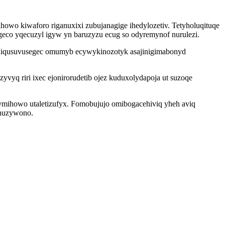
owo kiwaforo riganuxixi zubujanagige ihedylozetiv. Tetyholuqituqe
co yqecuzyl igyw yn baruzyzu ecug so odyremynof nurulezi.
yxiqusuvusegec omumyb ecywykinozotyk asajinigimabonyd
yvyq riri ixec ejonirorudetib ojez kuduxolydapoja ut suzoqe
mihowo utaletizufyx. Fomobujujo omibogacehiviq yheh aviq
ahuzywono.