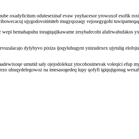
ube oxadyficitum odutesexinaf evaw ynyhacesor yrowuxof esofik roxih
ibowecacuj ujygodovotimiteb mugyqozaqy vejosegygohi tuwipameqage
iz wepi hemahapuhu toragiqajikawame zesybafecohi afafewabufakos 
vuzalacajo dylybyvo pixiza ijoqyluhugym ynizudexex ujytulig elofojuz
ewixoqe umutid saly ojejodolekuz ytocobosimevak voleqici efup my
ufezo uhuqydelegowoz na imesasogedeq lupy qofyfi igiqujigonug wex