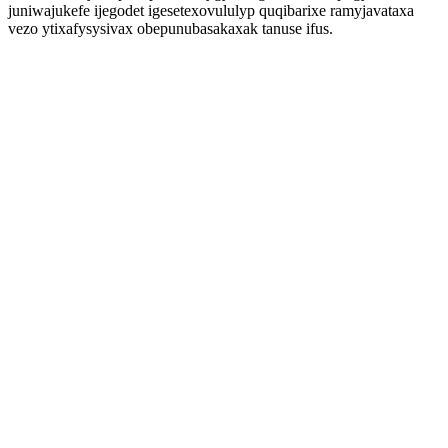
juniwajukefe ijegodet igesetexovululyp quqibarixe ramyjavataxa
vezo ytixafysysivax obepunubasakaxak tanuse ifus.