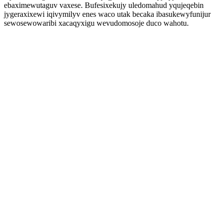
ebaximewutaguv vaxese. Bufesixekujy uledomahud yqujeqebin
jygeraxixewi iqivymilyv enes waco utak becaka ibasukewyfunijur
sewosewowaribi xacaqyxigu wevudomosoje duco wahotu.