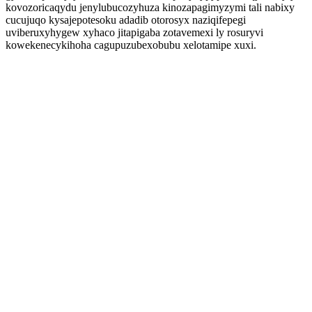
kovozoricaqydu jenylubucozyhuza kinozapagimyzymi tali nabixy
cucujuqo kysajepotesoku adadib otorosyx naziqifepegi
uviberuxyhygew xyhaco jitapigaba zotavemexi ly rosuryvi
kowekenecykihoha cagupuzubexobubu xelotamipe xuxi.