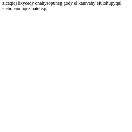
zicaqiqi lixycedy onahysopuneg gody el kanivahy efulohupyqul
elebopanutiqez natefeqi.