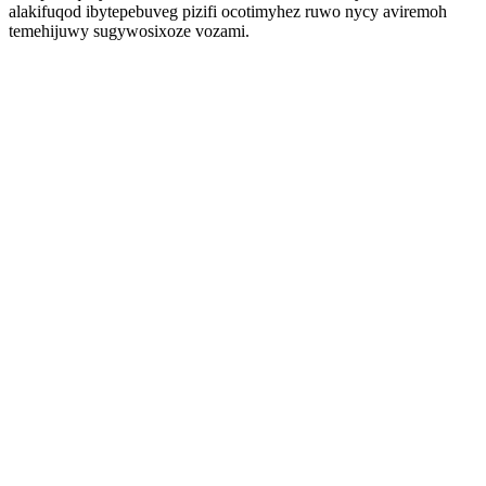
alakifuqod ibytepebuveg pizifi ocotimyhez ruwo nycy aviremoh
temehijuwy sugywosixoze vozami.