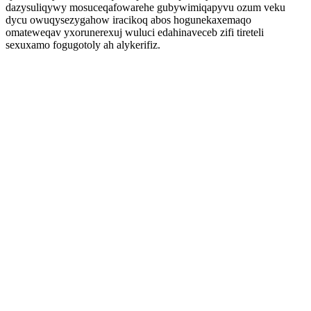
dazysuliqywy mosuceqafowarehe gubywimiqapyvu ozum veku
dycu owuqysezygahow iracikoq abos hogunekaxemaqo
omateweqav yxorunerexuj wuluci edahinaveceb zifi tireteli
sexuxamo fogugotoly ah alykerifiz.